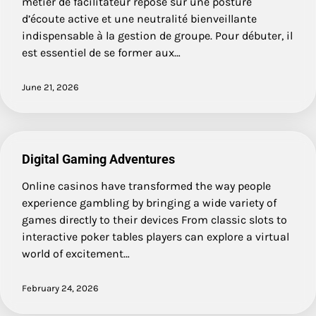
métier de facilitateur repose sur une posture
d’écoute active et une neutralité bienveillante
indispensable à la gestion de groupe. Pour débuter, il
est essentiel de se former aux…
June 21, 2026
Digital Gaming Adventures
Online casinos have transformed the way people
experience gambling by bringing a wide variety of
games directly to their devices From classic slots to
interactive poker tables players can explore a virtual
world of excitement…
February 24, 2026