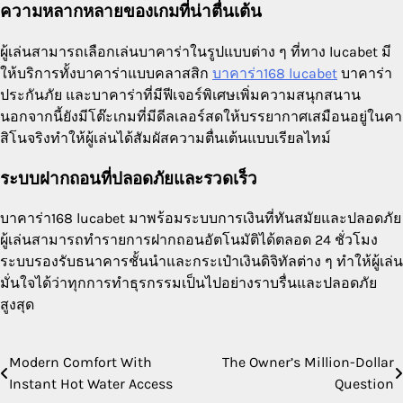
ความหลากหลายของเกมที่น่าตื่นเต้น
ผู้เล่นสามารถเลือกเล่นบาคาร่าในรูปแบบต่าง ๆ ที่ทาง lucabet มี
ให้บริการทั้งบาคาร่าแบบคลาสสิก
บาคาร่า168 lucabet
บาคาร่า
ประกันภัย และบาคาร่าที่มีฟีเจอร์พิเศษเพิ่มความสนุกสนาน
นอกจากนี้ยังมีโต๊ะเกมที่มีดีลเลอร์สดให้บรรยากาศเสมือนอยู่ในคา
สิโนจริงทำให้ผู้เล่นได้สัมผัสความตื่นเต้นแบบเรียลไทม์
ระบบฝากถอนที่ปลอดภัยและรวดเร็ว
บาคาร่า168 lucabet มาพร้อมระบบการเงินที่ทันสมัยและปลอดภัย
ผู้เล่นสามารถทำรายการฝากถอนอัตโนมัติได้ตลอด 24 ชั่วโมง
ระบบรองรับธนาคารชั้นนำและกระเป๋าเงินดิจิทัลต่าง ๆ ทำให้ผู้เล่น
มั่นใจได้ว่าทุกการทำธุรกรรมเป็นไปอย่างราบรื่นและปลอดภัย
สูงสุด
Modern Comfort With
The Owner’s Million-Dollar
Post
Instant Hot Water Access
Question
navigation