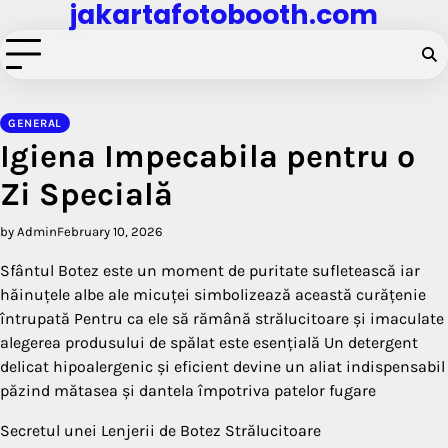
jakartafotobooth.com
Skip
to
content
GENERAL
Igiena Impecabila pentru o
Zi Specială
by Admin
February 10, 2026
Sfântul Botez este un moment de puritate sufletească iar
hăinuțele albe ale micuței simbolizează această curățenie
întrupată Pentru ca ele să rămână strălucitoare și imaculate
alegerea produsului de spălat este esențială Un detergent
delicat hipoalergenic și eficient devine un aliat indispensabil
păzind mătasea și dantela împotriva patelor fugare
Secretul unei Lenjerii de Botez Strălucitoare