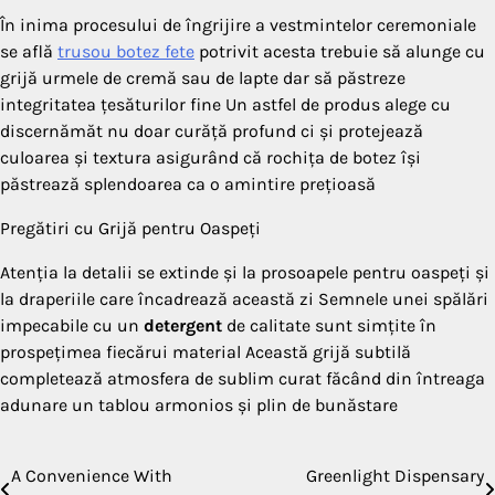
În inima procesului de îngrijire a vestmintelor ceremoniale
se află
trusou botez fete
potrivit acesta trebuie să alunge cu
grijă urmele de cremă sau de lapte dar să păstreze
integritatea țesăturilor fine Un astfel de produs alege cu
discernămăt nu doar curăță profund ci și protejează
culoarea și textura asigurând că rochița de botez își
păstrează splendoarea ca o amintire prețioasă
Pregătiri cu Grijă pentru Oaspeți
Atenția la detalii se extinde și la prosoapele pentru oaspeți și
la draperiile care încadrează această zi Semnele unei spălări
impecabile cu un
detergent
de calitate sunt simțite în
prospețimea fiecărui material Această grijă subtilă
completează atmosfera de sublim curat făcând din întreaga
adunare un tablou armonios și plin de bunăstare
A Convenience With
Greenlight Dispensary
Post