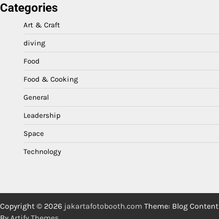
Categories
Art & Craft
diving
Food
Food & Cooking
General
Leadership
Space
Technology
Copyright © 2026
jakartafotobooth.com
Theme: Blog Content
By
Artify Themes
.