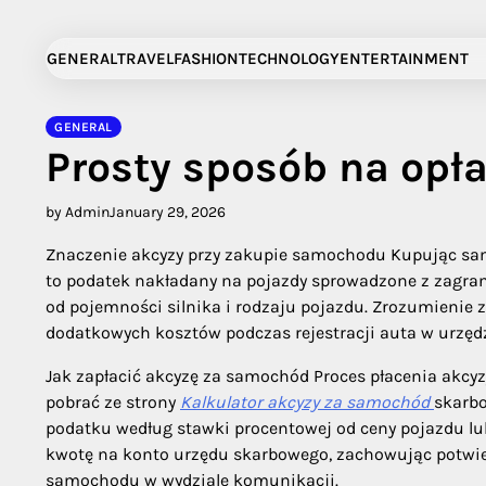
Skip
to
GENERAL
TRAVEL
FASHION
TECHNOLOGY
ENTERTAINMENT
content
GENERAL
Prosty sposób na opł
by Admin
January 29, 2026
Znaczenie akcyzy przy zakupie samochodu Kupując samo
to podatek nakładany na pojazdy sprowadzone z zagran
od pojemności silnika i rodzaju pojazdu. Zrozumienie 
dodatkowych kosztów podczas rejestracji auta w urzędz
Jak zapłacić akcyzę za samochód Proces płacenia akcyz
pobrać ze strony
Kalkulator akcyzy za samochód
skarbo
podatku według stawki procentowej od ceny pojazdu lub
kwotę na konto urzędu skarbowego, zachowując potwierd
samochodu w wydziale komunikacji.