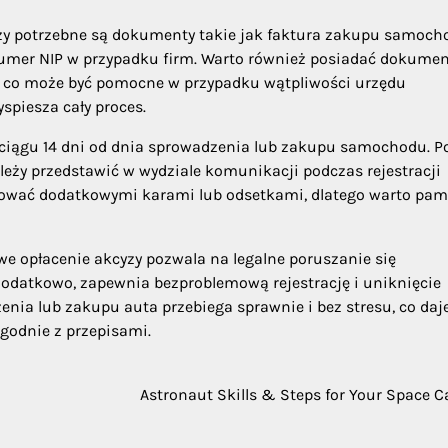
zy potrzebne są dokumenty takie jak faktura zakupu samoch
numer NIP w przypadku firm. Warto również posiadać dokumen
, co może być pomocne w przypadku wątpliwości urzędu
piesza cały proces.
w ciągu 14 dni od dnia sprowadzenia lub zakupu samochodu. P
leży przedstawić w wydziale komunikacji podczas rejestracji
ować dodatkowymi karami lub odsetkami, dlatego warto pam
e opłacenie akcyzy pozwala na legalne poruszanie się
odatkowo, zapewnia bezproblemową rejestrację i uniknięcie
nia lub zakupu auta przebiega sprawnie i bez stresu, co daj
zgodnie z przepisami.
Astronaut Skills & Steps for Your Space C