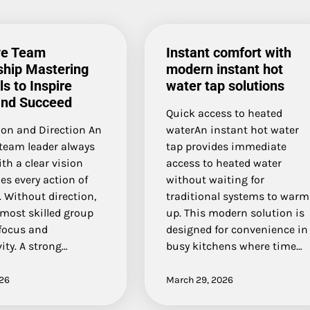
ve Team
Instant comfort with
ship Mastering
modern instant hot
ls to Inspire
water tap solutions
and Succeed
Quick access to heated
ion and Direction An
waterAn instant hot water
 team leader always
tap provides immediate
th a clear vision
access to heated water
es every action of
without waiting for
 Without direction,
traditional systems to warm
most skilled group
up. This modern solution is
 focus and
designed for convenience in
ity. A strong…
busy kitchens where time…
026
March 29, 2026