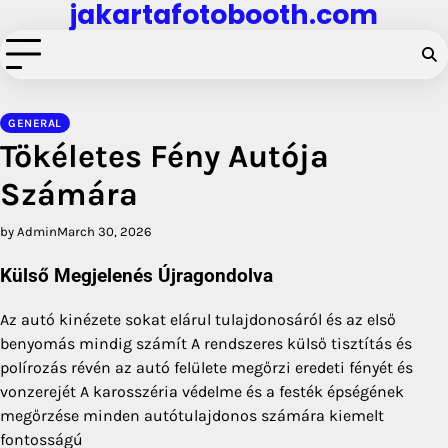
jakartafotobooth.com
Skip
to
content
GENERAL
Tökéletes Fény Autója
Számára
by Admin
March 30, 2026
Külső Megjelenés Újragondolva
Az autó kinézete sokat elárul tulajdonosáról és az első
benyomás mindig számít A rendszeres külső tisztítás és
polírozás révén az autó felülete megőrzi eredeti fényét és
vonzerejét A karosszéria védelme és a festék épségének
megőrzése minden autótulajdonos számára kiemelt
fontosságú