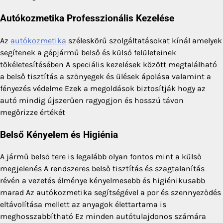
Autókozmetika Professzionális Kezelése
Az
autókozmetika
széleskörű szolgáltatásokat kínál amelyek
segítenek a gépjármű belső és külső felületeinek
tökéletesítésében A speciális kezelések között megtalálható
a belső tisztítás a szőnyegek és ülések ápolása valamint a
fényezés védelme Ezek a megoldások biztosítják hogy az
autó mindig újszerűen ragyogjon és hosszú távon
megőrizze értékét
Belső Kényelem és Higiénia
A jármű belső tere is legalább olyan fontos mint a külső
megjelenés A rendszeres belső tisztítás és szagtalanítás
révén a vezetés élménye kényelmesebb és higiénikusabb
marad Az autókozmetika segítségével a por és szennyeződés
eltávolítása mellett az anyagok élettartama is
meghosszabbítható Ez minden autótulajdonos számára