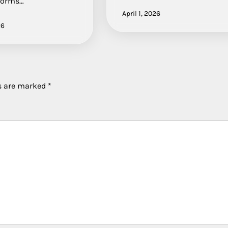
tforms…
April 1, 2026
26
ds are marked
*