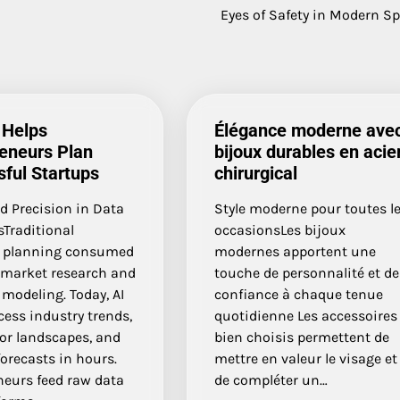
Eyes of Safety in Modern S
 Helps
Élégance moderne ave
eneurs Plan
bijoux durables en acie
ful Startups
chirurgical
d Precision in Data
Style moderne pour toutes l
sTraditional
occasionsLes bijoux
 planning consumed
modernes apportent une
 market research and
touche de personnalité et de
 modeling. Today, AI
confiance à chaque tenue
cess industry trends,
quotidienne Les accessoires
or landscapes, and
bien choisis permettent de
orecasts in hours.
mettre en valeur le visage et
neurs feed raw data
de compléter un…