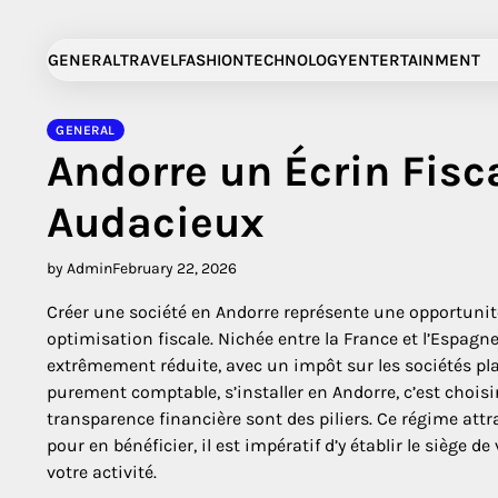
Skip
to
GENERAL
TRAVEL
FASHION
TECHNOLOGY
ENTERTAINMENT
content
GENERAL
Andorre un Écrin Fisc
Audacieux
by Admin
February 22, 2026
Créer une société en Andorre représente une opportunité
optimisation fiscale. Nichée entre la France et l’Espagne,
extrêmement réduite, avec un impôt sur les sociétés pla
purement comptable, s’installer en Andorre, c’est choi
transparence financière sont des piliers. Ce régime attrac
pour en bénéficier, il est impératif d’y établir le siège d
votre activité.