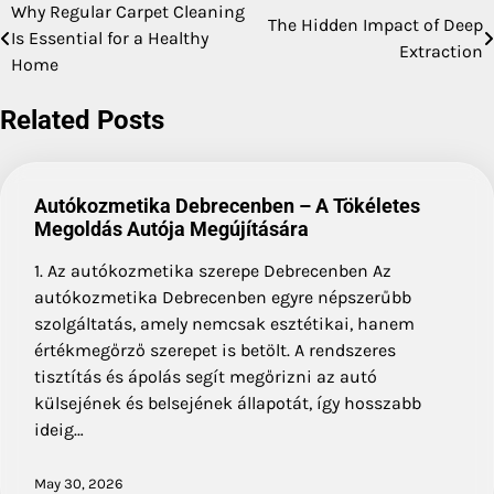
Why Regular Carpet Cleaning
Post
The Hidden Impact of Deep
Is Essential for a Healthy
Extraction
navigation
Home
Related Posts
Autókozmetika Debrecenben – A Tökéletes
Megoldás Autója Megújítására
1. Az autókozmetika szerepe Debrecenben Az
autókozmetika Debrecenben egyre népszerűbb
szolgáltatás, amely nemcsak esztétikai, hanem
értékmegőrző szerepet is betölt. A rendszeres
tisztítás és ápolás segít megőrizni az autó
külsejének és belsejének állapotát, így hosszabb
ideig…
May 30, 2026